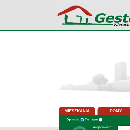
MIESZKANIA
DOMY
Sprzedaż
Wynajem
miejscowość