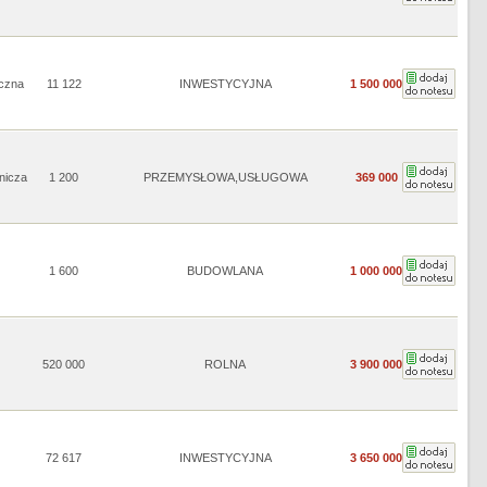
yczna
11 122
INWESTYCYJNA
1 500 000
nicza
1 200
PRZEMYSŁOWA,USŁUGOWA
369 000
1 600
BUDOWLANA
1 000 000
520 000
ROLNA
3 900 000
72 617
INWESTYCYJNA
3 650 000