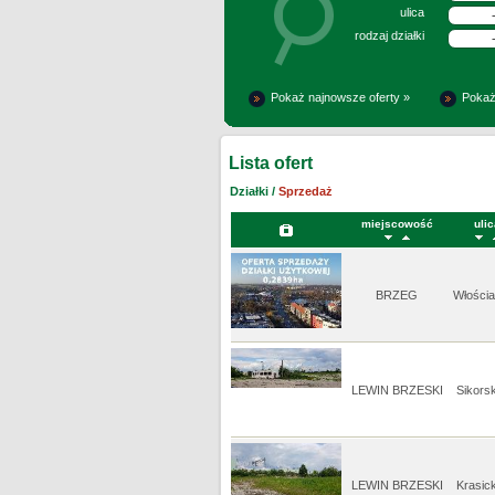
ulica
rodzaj działki
Pokaż najnowsze oferty »
Pokaż
Lista ofert
Działki /
Sprzedaż
miejscowość
uli
BRZEG
Włości
LEWIN BRZESKI
Sikors
LEWIN BRZESKI
Krasic