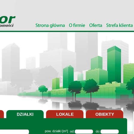
DZIAŁKI
LOKALE
OBIEKTY
pow. działki [m²]
od:
do: