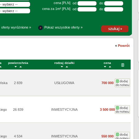
cena [PLN]
od:
do:
cena za 1m² [PLN]
od:
do:
 oferty wyróżnione »
Pokaż wszystkie oferty »
«
Powrót
ca
powierzchnia
rodzaj działki
cena
ańska
2 839
USŁUGOWA
700 000
kiego
26 839
INWESTYCYJNA
3 500 000
kiego
4 534
INWESTYCYJNA
550 000