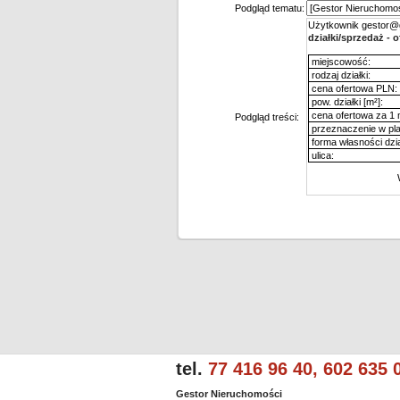
Podgląd tematu:
Użytkownik gestor@ge
działki/sprzedaż - 
miejscowość:
rodzaj działki:
cena ofertowa PLN:
pow. działki [m²]:
cena ofertowa za 1 
Podgląd treści:
przeznaczenie w pla
forma własności dzia
ulica:
tel.
77 416 96 40, 602 635 
Gestor Nieruchomości