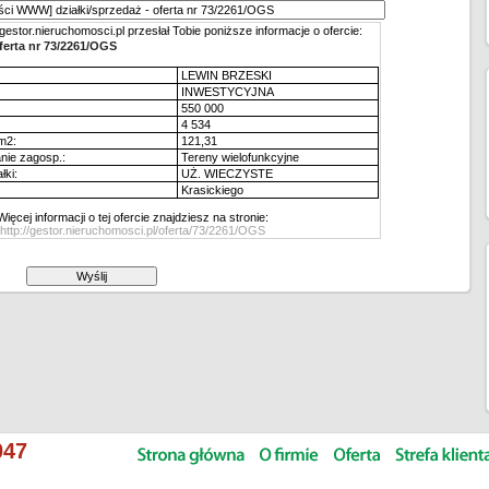
stor.nieruchomosci.pl przesłał Tobie poniższe informacje o ofercie:
oferta nr 73/2261/OGS
LEWIN BRZESKI
INWESTYCYJNA
550 000
4 534
m2:
121,31
nie zagosp.:
Tereny wielofunkcyjne
łki:
UŻ. WIECZYSTE
Krasickiego
Więcej informacji o tej ofercie znajdziesz na stronie:
http://gestor.nieruchomosci.pl/oferta/73/2261/OGS
047