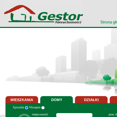
MIESZKANIA
DOMY
DZIAŁKI
Sprzedaż
Wynajem
miejscowość
pow. dz