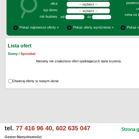
powierzc
ulica
c
typ domu
cena za 
rok budowy
od:
do:
Pokaż najnowsze oferty »
Pokaż oferty wyróżnione »
Pokaż w
Lista ofert
Domy /
Sprzedaż
Niestety nie znaleziono ofert spelniajacych dane kryteria.
Otwieraj oferty w nowym oknie
tel.
77 416 96 40, 602 635 047
Gestor Nieruchomości