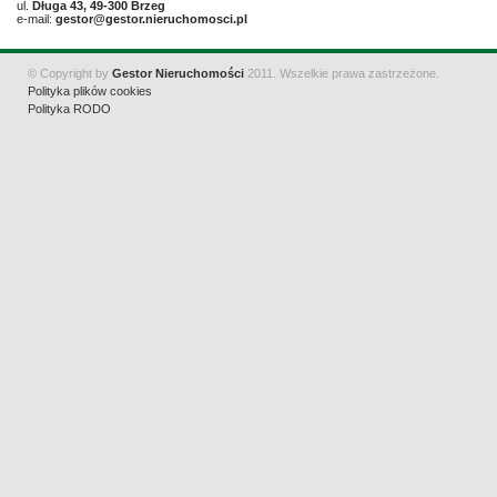
ul.
Długa 43, 49-300 Brzeg
e-mail:
gestor@gestor.nieruchomosci.pl
© Copyright by
Gestor Nieruchomości
2011. Wszelkie prawa zastrzeżone.
Polityka plików cookies
Polityka RODO