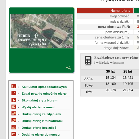
tel.
(+48) 77 416 96 40
, e
Numer oferty
miejscowość:
rodzaj działki:
cena ofertowa PLN:
3
pow. działki [m²]:
7
cena ofertowa za 1 m2:
5
forma własności działki:
droga dojazdowa:
Przykładowe raty przy różny
i wkładzie własnym:
30 lat
25 lat
15 134
16 421
18 160
19 705
Kalkulator opłat dodatkowych
20 178
21 894
Zadaj pytanie odnośnie oferty
Skontaktuj się z biurem
Wyślij ofertę na email
Drukuj ofertę ze zdjęciami
Drukuj ofertę z miniaturami
Drukuj ofertę bez zdjęć
Dodaj tę ofertę do notesu