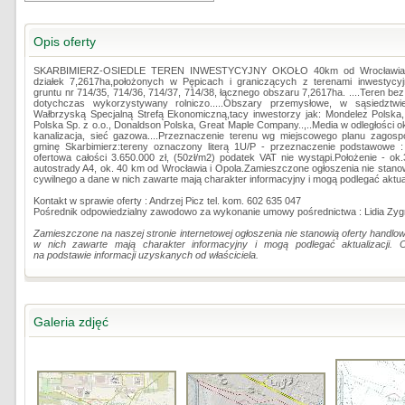
Opis oferty
SKARBIMIERZ-OSIEDLE TEREN INWESTYCYJNY OKOŁO 40km od Wrocławia (woj
działek 7,2617ha,położonych w Pępicach i graniczących z terenami inwestycyjny
gruntu nr 714/35, 714/36, 714/37, 714/38, łącznego obszaru 7,2617ha. ....Teren be
dotychczas wykorzystywany rolniczo.....Obszary przemysłowe, w sąsiedztw
Wałbrzyską Specjalną Strefą Ekonomiczną,tacy inwestorzy jak: Mondelez Pols
Polska Sp. z o.o., Donaldson Polska, Great Maple Company..,..Media w odległości ok
kanalizacja, sieć gazowa....Przeznaczenie terenu wg miejscowego planu zagos
gminę Skarbimierz:tereny oznaczony literą 1U/P - przeznaczenie podstawowe 
ofertowa całości 3.650.000 zł, (50zł/m2) podatek VAT nie wystąpi.Położenie - o
autostrady A4, ok. 40 km od Wrocławia i Opola.Zamieszczone ogłoszenia nie stano
cywilnego a dane w nich zawarte mają charakter informacyjny i mogą podlegać aktual
Kontakt w sprawie oferty : Andrzej Picz tel. kom. 602 635 047
Pośrednik odpowiedzialny zawodowo za wykonanie umowy pośrednictwa : Lidia Zyg
Zamieszczone na naszej stronie internetowej ogłoszenia nie stanowią oferty handl
w nich zawarte mają charakter informacyjny i mogą podlegać aktualizacji. 
na podstawie informacji uzyskanych od właściciela.
Galeria zdjęć