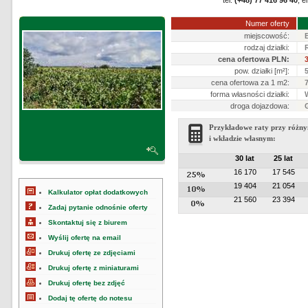
tel.
(+48) 77 416 96 40
, e
Numer oferty
miejscowość:
rodzaj działki:
cena ofertowa PLN:
pow. działki [m²]:
cena ofertowa za 1 m2:
forma własności działki:
droga dojazdowa:
Przykładowe raty przy różny
i wkładzie własnym:
30 lat
25 lat
16 170
17 545
19 404
21 054
Kalkulator opłat dodatkowych
21 560
23 394
Zadaj pytanie odnośnie oferty
Skontaktuj się z biurem
Wyślij ofertę na email
Drukuj ofertę ze zdjęciami
Drukuj ofertę z miniaturami
Drukuj ofertę bez zdjęć
Dodaj tę ofertę do notesu