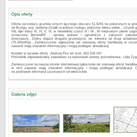
Opis oferty
Oferta sprzedaży gruntów ornych łącznego obszaru 51,8291 ha położonych w gmi
od Brzegu, woj. opolskie.Działki w jednym rozłogu, położone blisko siebie....Użytek g
IVb, łąki klasy III, IV, V, VI, w niewielkiej części N i W....W miejsowym planie z
oznaczony literamiRP - uprawy polowe i ogrodnicze z zakazem zabudowy.
dzierżawcę....Dobry dojazd drogami gruntowymi, ok. kilmetra od drogi asfaltowe
(75.000zł/ha)....Zamieszczone ogłoszenia nie stanowią oferty handlowej w roz
zawarte mają charakter informacyjny i mogą podlegać aktualizacji.
Kontakt w sprawie oferty : Andrzej Picz tel. kom. 602 635 047
Pośrednik odpowiedzialny zawodowo za wykonanie umowy pośrednictwa : Lidia Zyg
Zamieszczone na naszej stronie internetowej ogłoszenia nie stanowią oferty handl
w nich zawarte mają charakter informacyjny i mogą podlegać aktualizacji. 
na podstawie informacji uzyskanych od właściciela.
Galeria zdjęć