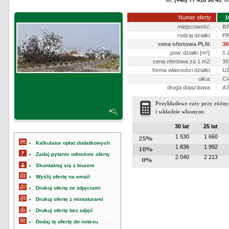
tel.
(+48) 77 416 96 40
, e
Numer oferty
1
miejscowość:
B
rodzaj działki:
P
cena ofertowa PLN:
36
pow. działki [m²]:
1 
cena ofertowa za 1 m2:
30
forma własności działki:
UŻ
ulica:
Ci
droga dojazdowa:
A
Przykładowe raty przy różny
i wkładzie własnym:
30 lat
25 lat
1 530
1 660
Kalkulator opłat dodatkowych
1 836
1 992
Zadaj pytanie odnośnie oferty
2 040
2 213
Skontaktuj się z biurem
Wyślij ofertę na email
Drukuj ofertę ze zdjęciami
Drukuj ofertę z miniaturami
Drukuj ofertę bez zdjęć
Dodaj tę ofertę do notesu