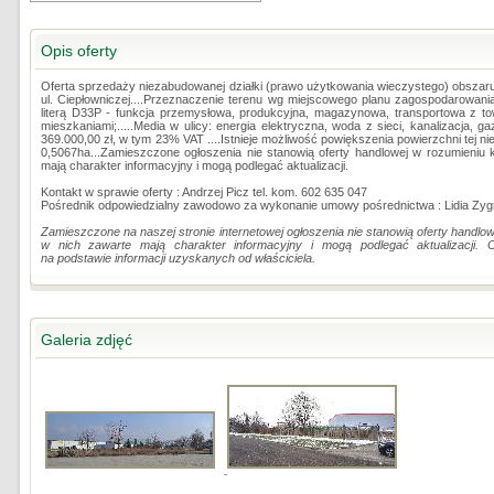
Opis oferty
Oferta sprzedaży niezabudowanej działki (prawo użytkowania wieczystego) obszar
ul. Ciepłowniczej....Przeznaczenie terenu wg miejscowego planu zagospodarowan
literą D33P - funkcja przemysłowa, produkcyjna, magazynowa, transportowa z to
mieszkaniami;.....Media w ulicy: energia elektryczna, woda z sieci, kanalizacja, g
369.000,00 zł, w tym 23% VAT ....Istnieje możliwość powiększenia powierzchni tej n
0,5067ha...Zamieszczone ogłoszenia nie stanowią oferty handlowej w rozumieniu
mają charakter informacyjny i mogą podlegać aktualizacji.
Kontakt w sprawie oferty : Andrzej Picz tel. kom. 602 635 047
Pośrednik odpowiedzialny zawodowo za wykonanie umowy pośrednictwa : Lidia Zyg
Zamieszczone na naszej stronie internetowej ogłoszenia nie stanowią oferty handl
w nich zawarte mają charakter informacyjny i mogą podlegać aktualizacji. 
na podstawie informacji uzyskanych od właściciela.
Galeria zdjęć