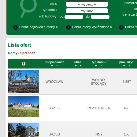
powierzc
ulica
c
typ domu
cena za 
rok budowy
od:
do:
Pokaż najnowsze oferty »
Pokaż oferty wyróżnione »
Pokaż w
Lista ofert
Domy /
Sprzedaż
miejscowość
ulica
typ domu
pow. użyt.
WOLNO
WROCŁAW
1 587
STOJĄCY
BRZEG
REZYDENCJA
450
BRZEG
INNY
150