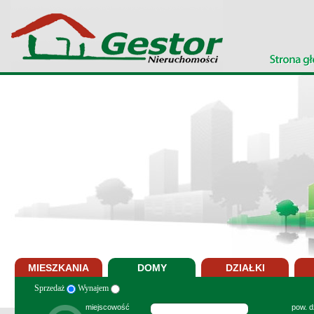
MIESZKANIA
DOMY
DZIAŁKI
Sprzedaż
Wynajem
miejscowość
pow. dz